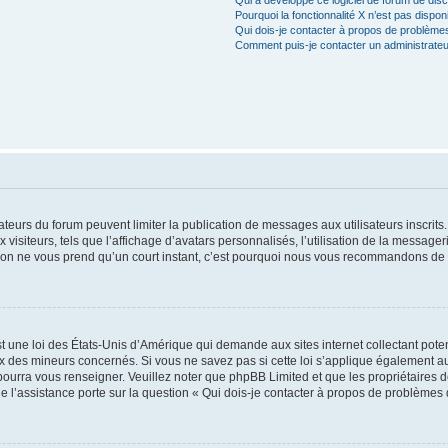
Pourquoi la fonctionnalité X n’est pas dispon
Qui dois-je contacter à propos de problèmes
Comment puis-je contacter un administrateu
trateurs du forum peuvent limiter la publication de messages aux utilisateurs inscri
visiteurs, tels que l’affichage d’avatars personnalisés, l’utilisation de la messager
ription ne vous prend qu’un court instant, c’est pourquoi nous vous recommandons de l
t une loi des États-Unis d’Amérique qui demande aux sites internet collectant pot
 des mineurs concernés. Si vous ne savez pas si cette loi s’applique également au
 pourra vous renseigner. Veuillez noter que phpBB Limited et que les propriétaires
ue l’assistance porte sur la question « Qui dois-je contacter à propos de problèmes 