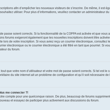
inscriptions afin d’empêcher les nouveaux visiteurs de s’inscrire. De même, il est é
s souhaitez utiliser. Pour plus d’informations, veuillez contacter un administrateur du
t de passe soient corrects. Si la fonctionnalité de la COPPA est activée et que vous 
ains forums exigeront également que les nouvelles inscriptions doivent être activée
te lors de votre inscription. Si vous aviez reçu un courrier électronique, consultez l
r électronique ou le courrier électronique a été filtré en tant que pourriel. Si vo
rateur du forum.
out que votre nom d’utilisateur et votre mot de passe soient corrects. Si tel est le
iétaire du site internet ait un problème de configuration et qu’il soit nécessaire de l
 plus me connecter ?!
votre compte pour une quelconque raison. De plus, beaucoup de forums suppriment pér
 nouveau et essayez de participer plus activement aux discussions du forum.