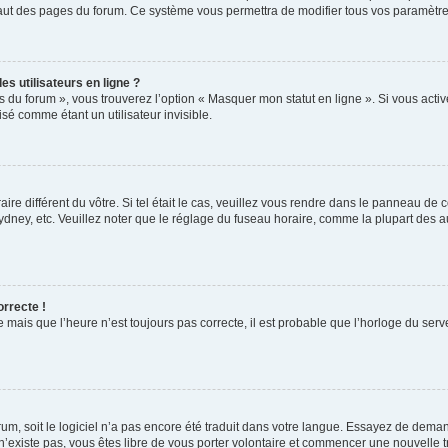
haut des pages du forum. Ce système vous permettra de modifier tous vos paramètre
s utilisateurs en ligne ?
s du forum », vous trouverez l’option « Masquer mon statut en ligne ». Si vous activ
é comme étant un utilisateur invisible.
aire différent du vôtre. Si tel était le cas, veuillez vous rendre dans le panneau de co
ey, etc. Veuillez noter que le réglage du fuseau horaire, comme la plupart des autr
orrecte !
 mais que l’heure n’est toujours pas correcte, il est probable que l’horloge du serve
orum, soit le logiciel n’a pas encore été traduit dans votre langue. Essayez de deman
 n’existe pas, vous êtes libre de vous porter volontaire et commencer une nouvelle t