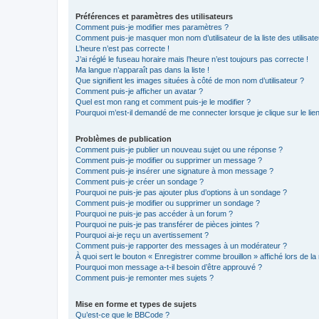
Préférences et paramètres des utilisateurs
Comment puis-je modifier mes paramètres ?
Comment puis-je masquer mon nom d’utilisateur de la liste des utilisate
L’heure n’est pas correcte !
J’ai réglé le fuseau horaire mais l’heure n’est toujours pas correcte !
Ma langue n’apparaît pas dans la liste !
Que signifient les images situées à côté de mon nom d’utilisateur ?
Comment puis-je afficher un avatar ?
Quel est mon rang et comment puis-je le modifier ?
Pourquoi m’est-il demandé de me connecter lorsque je clique sur le lien 
Problèmes de publication
Comment puis-je publier un nouveau sujet ou une réponse ?
Comment puis-je modifier ou supprimer un message ?
Comment puis-je insérer une signature à mon message ?
Comment puis-je créer un sondage ?
Pourquoi ne puis-je pas ajouter plus d’options à un sondage ?
Comment puis-je modifier ou supprimer un sondage ?
Pourquoi ne puis-je pas accéder à un forum ?
Pourquoi ne puis-je pas transférer de pièces jointes ?
Pourquoi ai-je reçu un avertissement ?
Comment puis-je rapporter des messages à un modérateur ?
À quoi sert le bouton « Enregistrer comme brouillon » affiché lors de la 
Pourquoi mon message a-t-il besoin d’être approuvé ?
Comment puis-je remonter mes sujets ?
Mise en forme et types de sujets
Qu’est-ce que le BBCode ?