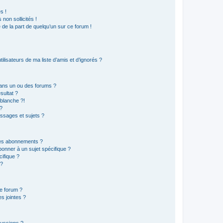
s !
non sollicités !
e de la part de quelqu’un sur ce forum !
lisateurs de ma liste d’amis et d’ignorés ?
ans un ou des forums ?
sultat ?
blanche ?!
?
ssages et sujets ?
t les abonnements ?
onner à un sujet spécifique ?
ifique ?
 ?
ce forum ?
s jointes ?
cussions ?