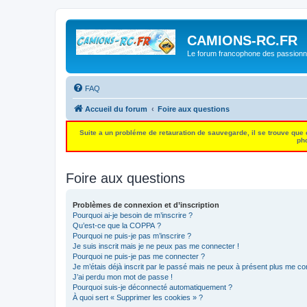
CAMIONS-RC.FR
Le forum francophone des passion
FAQ
Accueil du forum
Foire aux questions
Suite a un probléme de retauration de sauvegarde, il se trouve que
pho
Foire aux questions
Problèmes de connexion et d’inscription
Pourquoi ai-je besoin de m’inscrire ?
Qu’est-ce que la COPPA ?
Pourquoi ne puis-je pas m’inscrire ?
Je suis inscrit mais je ne peux pas me connecter !
Pourquoi ne puis-je pas me connecter ?
Je m’étais déjà inscrit par le passé mais ne peux à présent plus me co
J’ai perdu mon mot de passe !
Pourquoi suis-je déconnecté automatiquement ?
À quoi sert « Supprimer les cookies » ?