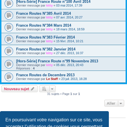
[Hors-Série] France Route n°100 Avril 2014
Dernier message par
kitty
«
03 mai 2014, 17:39
France Routes N°385 Avril 2014
Dernier message par
kitty
«
07 avr. 2014, 20:27
France Routes N°384 Mars 2014
Dernier message par
kitty
«
18 mars 2014, 18:59
France Routes N°383 Février 2014
Dernier message par
kitty
«
15 févr. 2014, 10:21
France Routes N°382 Janvier 2014
Dernier message par
kitty
«
27 déc. 2013, 16:37
[Hors-Série] France Route n°99 Novembre 2013
Dernier message par
kitty
«
05 déc. 2013, 20:43
Réponses :
4
France Routes de Decembre 2013
Dernier message par
Le Staff
«
23 juil. 2013, 16:28
Nouveau sujet
31 sujets • Page
1
sur
1
Aller
PERMISSIONS DU FORUM
En poursuivant votre navigation sur ce site, vous
Vous
ne pouvez pas
publier de nouveaux sujets dans ce forum
Vous
ne pouvez pas
répondre aux sujets dans ce forum
acceptez l’utilisation de cookies vous permettant