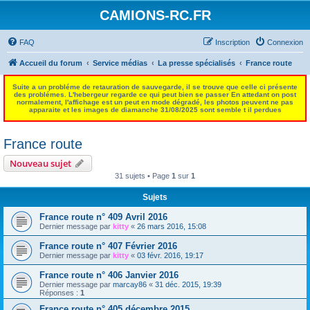
CAMIONS-RC.FR
FAQ
Inscription
Connexion
Accueil du forum
Service médias
La presse spécialisés
France route
Suite a un probléme de retauration de sauvegarde, il se trouve que celle ci présente
des problémes. L'hebergeur regarde ce qui peut bien se passer En attedant on post
normalement, l'affichage est un peut en mode dégradé, les photos peuvent ne pas
apparaite et les images de diamanche 31/08/2025 sont semble t il perdues
France route
Nouveau sujet
31 sujets • Page
1
sur
1
Sujets
France route n° 409 Avril 2016
Dernier message par
kitty
«
26 mars 2016, 15:08
France route n° 407 Février 2016
Dernier message par
kitty
«
03 févr. 2016, 19:17
France route n° 406 Janvier 2016
Dernier message par
marcay86
«
31 déc. 2015, 19:39
Réponses :
1
France route n° 405 décembre 2015