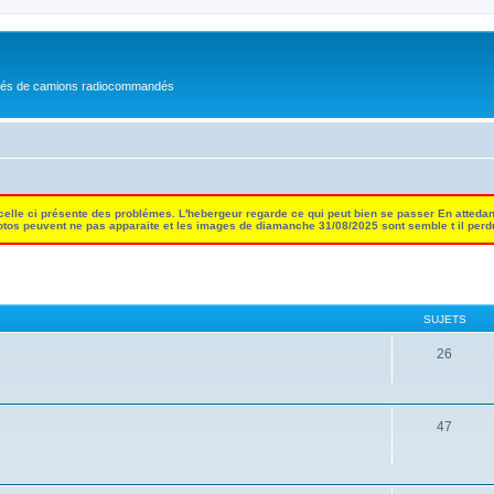
nés de camions radiocommandés
 celle ci présente des problémes. L'hebergeur regarde ce qui peut bien se passer En attedan
tos peuvent ne pas apparaite et les images de diamanche 31/08/2025 sont semble t il per
SUJETS
26
47