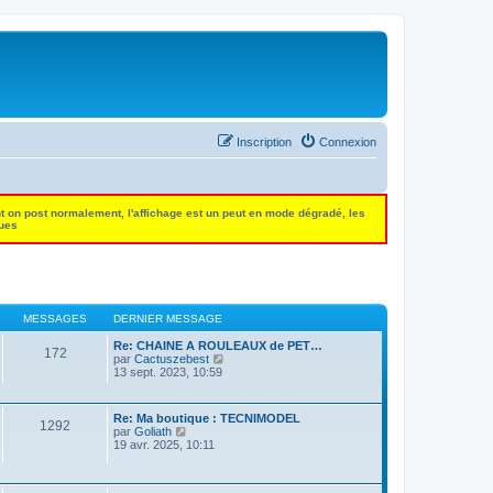
Inscription
Connexion
t on post normalement, l'affichage est un peut en mode dégradé, les
dues
MESSAGES
DERNIER MESSAGE
Re: CHAINE A ROULEAUX de PET…
172
C
par
Cactuszebest
o
13 sept. 2023, 10:59
n
s
u
Re: Ma boutique : TECNIMODEL
l
1292
C
par
Goliath
t
o
19 avr. 2025, 10:11
e
n
r
s
l
u
e