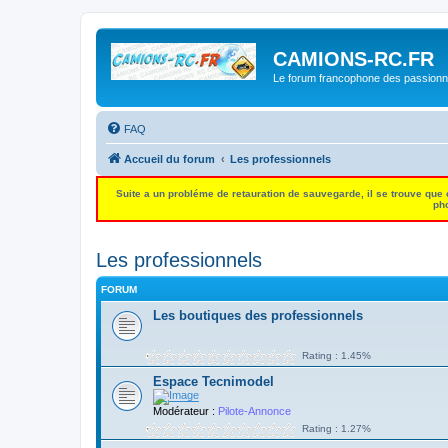
CAMIONS-RC.FR
Le forum francophone des passion
FAQ
Accueil du forum
Les professionnels
Suite a un probléme de retauration de sauvegarde, il se trouve que
pho
Les professionnels
FORUM
Les boutiques des professionnels
Rating : 1.45%
Espace Tecnimodel
Modérateur :
Pilote-Annonce
Rating : 1.27%